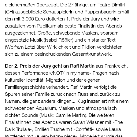
gleichermaßen überzeugt. Die 27jährige, am Teatro Dimitri
(CH) ausgebildete Schauspielerin und Puppenbauerin erhält
den mit 3.000 Euro dotierten 1. Preis der Jury und wird
zusätzlich vom Publikum als beste Finalistin des Abends
ausgezeichnet. Große, schwebende Masken, sparsam
eingesetzte Musik (Isabel Rößler) und ein starker Text
(Wolfram Lotz) über Wirklichkeit und Fiktion verdichteten
sich zu einem beeindruckenden Gesamtkunstwerk.
Der 2. Preis der Jury geht an Rafi Martin
aus Frankreich,
dessen Performance »/NOT/ in my name« Fragen nach
kultureller Identität, Migration und der eigenen
Familiengeschichte verhandelt. Rafi Martin verfolgt die
Spuren seiner Familie zurück nach Russland, zurück zu
Namen, die ganz anders klingen... Klug inszeniert mit einem
schwebenden Aquarium, Masken und atmosphärisch
dichten Sounds (Musik: Camille Martin). Die weiteren
FinalistInnen des Abends waren Sarah Wissner mit »The
Dark Trullala«, Emilien Truche mit »Confetti« sowie Laura
Witzleben mit »A very happy piece«. Moderiert wurde das