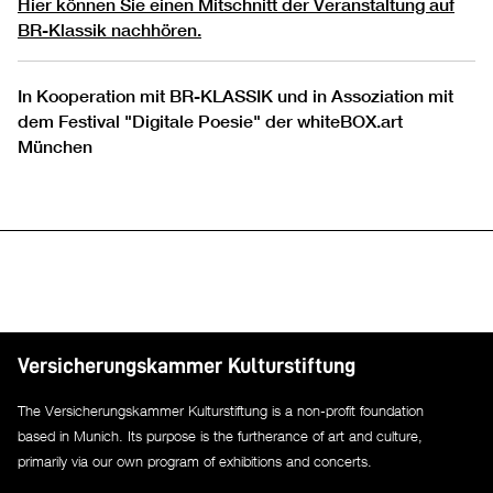
Hier können Sie einen Mitschnitt der Veranstaltung auf
BR-Klassik nachhören.
In Kooperation mit BR-KLASSIK und in Assoziation mit
dem Festival "Digitale Poesie" der whiteBOX.art
München
Versicherungskammer Kulturstiftung
The Versicherungskammer Kulturstiftung is a non-profit foundation
based in Munich. Its purpose is the furtherance of art and culture,
primarily via our own program of exhibitions and concerts.