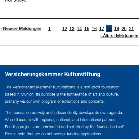
Neuere Meldungen
…
1
12
13
14
15
16
17
18
19
20
21
Ältere Meldungen
Versicherungskammer Kulturstiftung
The Versicherungskammer Kulturstiftung is a non-profit foundation
based in Munich. Its purpose is the furtherance of art and culture,
primarily via our own program of exhibitions and concerts.
The foundation actively and independently develops its own agenda.
We collaborate with regional, national, and international partners.
Funding projects are nominated and selected by the foundation itself.
Please note that we do not accept funding applications.