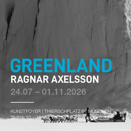
GREENLAND
RAGNAR AXELSSON
24.07
–
01.11.2026
KUNSTFOYER
|
THIERSCHPLATZ 6
|
MÜNCHEN
Täglich 10 – 18 Uhr, Freitag 10 – 20 Uhr, Eintritt frei