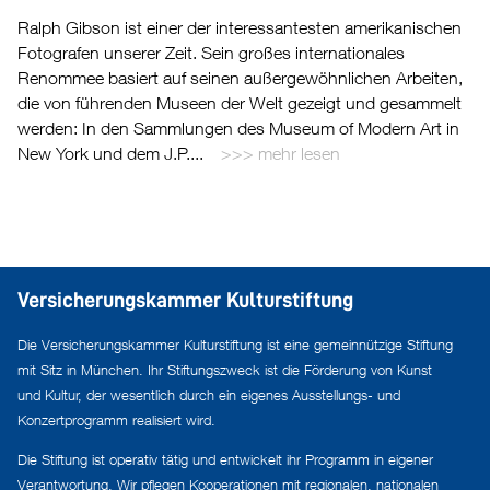
Ralph Gibson ist einer der interessantesten amerikanischen
Fotografen unserer Zeit. Sein großes internationales
Renommee basiert auf seinen außergewöhnlichen Arbeiten,
die von führenden Museen der Welt gezeigt und gesammelt
werden: In den Sammlungen des Museum of Modern Art in
New York und dem J.P....
mehr lesen
Versicherungskammer Kulturstiftung
Die Versicherungskammer Kulturstiftung ist eine gemeinnützige Stiftung
mit Sitz in München. Ihr Stiftungszweck ist die Förderung von Kunst
und Kultur, der wesentlich durch ein eigenes Ausstellungs- und
Konzertprogramm realisiert wird.
Die Stiftung ist operativ tätig und entwickelt ihr Programm in eigener
Verantwortung. Wir pflegen Kooperationen mit regionalen, nationalen