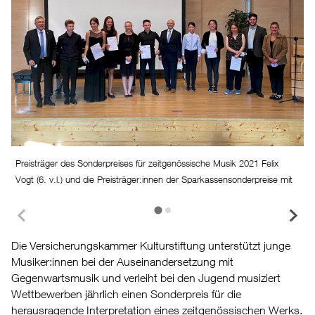
Preisträger des Sonderpreises für zeitgenössische Musik 2021 Felix
P
Vogt (6. v.l.) und die Preisträger:innen der Sparkassensonderpreise mit
V
Wolfgang Graef (1. v.l), Dr. Ingo Krüger (7.v.l.) und Verena Metzger
K
(1.v.r.)
Die Versicherungskammer Kulturstiftung unterstützt junge
Musiker:innen bei der Auseinandersetzung mit
Gegenwartsmusik und verleiht bei den Jugend musiziert
Wettbewerben jährlich einen Sonderpreis für die
herausragende Interpretation eines zeitgenössischen Werks.