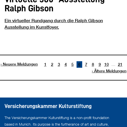
Ralph Gibson
Ein virtueller Rundgang durch die
Ralph Gibson
Ausstellung im Kunstfoyer.
Neuere Meldungen
…
1
2
3
4
5
6
7
8
9
10
21
Ältere Meldungen
Versicherungskammer Kulturstiftung
The Versicherungskammer Kulturstiftung is a non-profit foundation
based in Munich. Its purpose is the furtherance of art and culture,