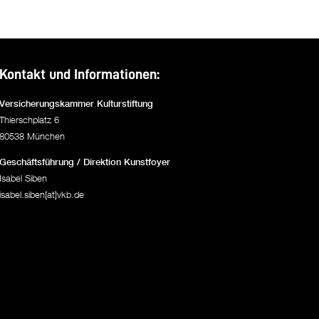
Kontakt und Informationen:
Versicherungskammer Kulturstiftung
Thierschplatz 6
80538 München
Geschäftsführung / Direktion Kunstfoyer
Isabel Siben
isabel.siben[at]vkb.de