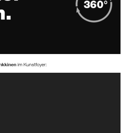
nkkinen
im Kunstfoyer: