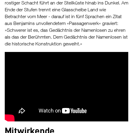
rostiger Schacht führt an der Steilküste hinab ins Dunkel. Am
Ende der Stufen trennt eine Glasscheibe Land wie
Betrachter vom Meer - darauf ist in fünf Sprachen ein Zitat
aus Benjamins unvollendetem »Passagenwerk« graviert:
»Schwerer ist es, das Gedächtnis der Namenlosen zu ehren
als das der Berühmten. Dem Gedächtnis der Namenlosen ist
die historische Konstruktion geweiht.«
Mitwirkende