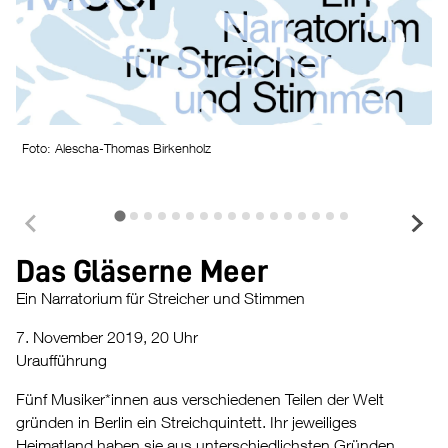
F
Foto: Alescha-Thomas Birkenholz
Das Gläserne Meer
Ein Narratorium für Streicher und Stimmen
7. November 2019, 20 Uhr
Uraufführung
Fünf Musiker*innen aus verschiedenen Teilen der Welt
gründen in Berlin ein Streichquintett. Ihr jeweiliges
Heimatland haben sie aus unterschiedlichsten Gründen