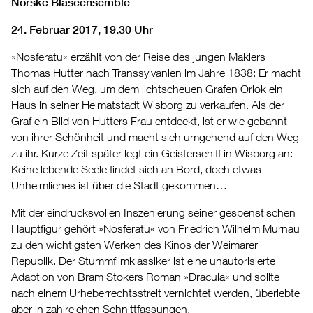
Norske Blåseensemble
24. Februar 2017, 19.30 Uhr
»Nosferatu« erzählt von der Reise des jungen Maklers
Thomas Hutter nach Transsylvanien im Jahre 1838: Er macht
sich auf den Weg, um dem lichtscheuen Grafen Orlok ein
Haus in seiner Heimatstadt Wisborg zu verkaufen. Als der
Graf ein Bild von Hutters Frau entdeckt, ist er wie gebannt
von ihrer Schönheit und macht sich umgehend auf den Weg
zu ihr. Kurze Zeit später legt ein Geisterschiff in Wisborg an:
Keine lebende Seele findet sich an Bord, doch etwas
Unheimliches ist über die Stadt gekommen…
Mit der eindrucksvollen Inszenierung seiner gespenstischen
Hauptfigur gehört »Nosferatu« von Friedrich Wilhelm Murnau
zu den wichtigsten Werken des Kinos der Weimarer
Republik. Der Stummfilmklassiker ist eine unautorisierte
Adaption von Bram Stokers Roman »Dracula« und sollte
nach einem Urheberrechtsstreit vernichtet werden, überlebte
aber in zahlreichen Schnittfassungen.