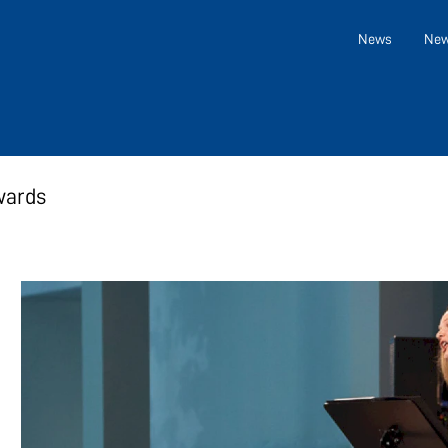
News
New
wards