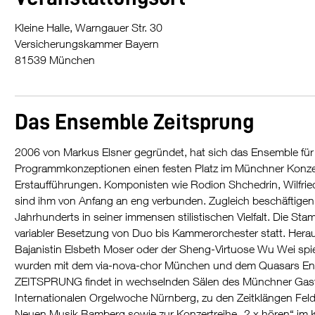
Kleine Halle, Warngauer Str. 30
Versicherungskammer Bayern
81539 München
Das Ensemble Zeitsprung
2006 von Markus Elsner gegründet, hat sich das Ensemble fü
Programmkonzeptionen einen festen Platz im Münchner Konzert
Erstaufführungen. Komponisten wie Rodion Shchedrin, Wilfrie
sind ihm von Anfang an eng verbunden. Zugleich beschäftigen 
Jahrhunderts in seiner immensen stilistischen Vielfalt. Die Stam
variabler Besetzung von Duo bis Kammerorchester statt. Hera
Bajanistin Elsbeth Moser oder der Sheng-Virtuose Wu Wei spi
wurden mit dem via-nova-chor München und dem Quasars Ensemb
ZEITSPRUNG findet in wechselnden Sälen des Münchner Gaste
Internationalen Orgelwoche Nürnberg, zu den Zeitklängen Fel
Neuen Musik Bamberg sowie zur Konzertreihe „2 x hören“ im