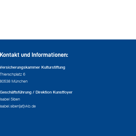
Kontakt und Informationen:
Versicherungskammer Kulturstiftung
Thierschplatz 6
80538 München
Geschäftsführung / Direktion Kunstfoyer
Isabel Siben
isabel.siben[at]vkb.de