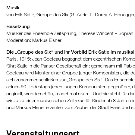
Musik
von Erik Satie, Groupe des Six (G. Auric, L. Durey, A. Honegger, 
Besetzung
Musiker des Ensemble Zeitsprung, Thérèse Wincent – Sopran
Moderation: Markus Elsner
Die „Groupe des Six“ und ihr Vorbild Erik Satie im musik
Paris, 1915: Jean Cocteau begegnet dem exzentrischen Kompon
führt Satie in die Pariser Gesellschaft ein; gemeinsam mit Pabl
Cocteau wird Mentor einer Gruppe junger Komponis­ten, die d
sich zusammenschließen zur „Groupe des Six“. Das Ensemble Ze
seines 90. Todestags jenen jungen Kompo­nisten gegenüber, di
originell, wunderschön, manchmal skurril. Und sie steht für d
wir zu zu einer musikalischen Zeitreise für Kinder ab 8 Jahren
und Markus Elsner erzählen vom Zauber der Stadt Paris und sp
Veranstaltungsort