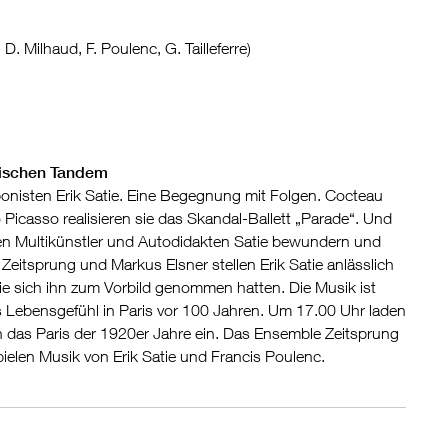
D. Milhaud, F. Poulenc, G. Tailleferre)
alischen Tandem
isten Erik Satie. Eine Begegnung mit Folgen. Cocte­au
o Picasso realisieren sie das Skandal-Ballett „Parade“. Und
en Multikünstler und Autodidakten Satie bewun­dern und
itsprung und Markus Elsner stellen Erik Sa­tie anlässlich
e sich ihn zum Vorbild genommen hat­ten. Die Musik ist
as Lebensgefühl in Paris vor 100 Jahren. Um 17.00 Uhr laden
 in das Paris der 1920er Jahre ein. Das Ensemble Zeitsprung
ielen Musik von Erik Satie und Francis Poulenc.