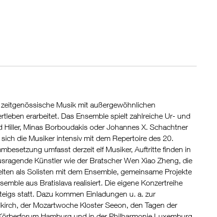
r zeitgenössische Musik mit außergewöhnlichen
leben erarbeitet. Das Ensemble spielt zahlreiche Ur- und
d Hiller, Minas Borboudakis oder Johannes X. Schachtner
sich die Musiker intensiv mit dem Repertoire des 20.
mbesetzung umfasst derzeit elf Musiker, Auftritte finden in
usragende Künstler wie der Bratscher Wen Xiao Zheng, die
elten als Solisten mit dem Ensemble, gemeinsame Projekte
le aus Bratislava realisiert. Die eigene Konzertreihe
igs statt. Dazu kommen Einladungen u. a. zur
dkirch, der Mozartwoche Kloster Seeon, den Tagen der
 Körberforum Hamburg und in der Philharmonie Luxemburg.