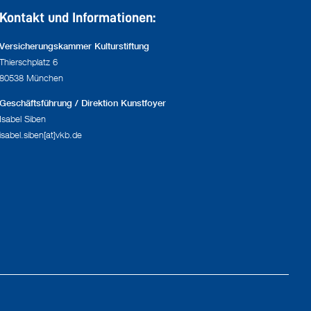
Kontakt und Informationen:
Versicherungskammer Kulturstiftung
Thierschplatz 6
80538 München
Geschäftsführung / Direktion Kunstfoyer
Isabel Siben
isabel.siben[at]vkb.de