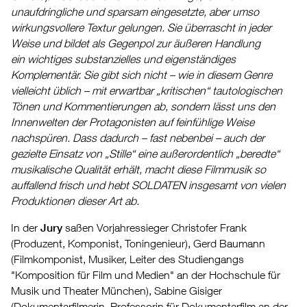
unaufdringliche und sparsam eingesetzte, aber umso
wirkungsvollere Textur gelungen. Sie überrascht in jeder
Weise und bildet als Gegenpol zur äußeren Handlung
ein wichtiges substanzielles und eigenständiges
Komplementär. Sie gibt sich nicht – wie in diesem Genre
vielleicht üblich – mit erwartbar „kritischen“ tautologischen
Tönen und Kommentierungen ab, sondern lässt uns den
Innenwelten der Protagonisten auf feinfühlige Weise
nachspüren. Dass dadurch – fast nebenbei – auch der
gezielte Einsatz von „Stille“ eine außerordentlich „beredte“
musikalische Qualität erhält, macht diese Filmmusik so
auffallend frisch und hebt SOLDATEN insgesamt von vielen
Produktionen dieser Art ab.
In der
Jury
saßen Vorjahressieger Christofer Frank
(Produzent, Komponist, Toningenieur), Gerd Baumann
(Filmkomponist, Musiker, Leiter des Studiengangs
"Komposition für Film und Medien" an der Hochschule für
Musik und Theater München), Sabine Gisiger
(Dokumentarfilmerin, Professorin für Dokumentarfilm an der