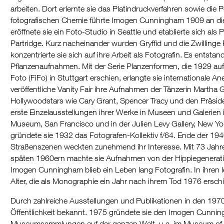
arbeiten. Dort erlernte sie das Platindruckverfahren sowie die 
fotografischen Chemie führte Imogen Cunningham 1909 an die
eröffnete sie ein Foto-Studio in Seattle und etablierte sich als 
Partridge. Kurz nacheinander wurden Gryffid und die Zwillinge
konzentrierte sie sich auf ihre Arbeit als Fotografin. Es entst
Pflanzenaufnahmen. Mit der Serie Planzenformen, die 1929 a
Foto (FiFo) in Stuttgart erschien, erlangte sie internationale An
veröffentliche Vanity Fair ihre Aufnahmen der Tänzerin Martha Gra
Hollywoodstars wie Cary Grant, Spencer Tracy und den Präsid
erste Einzelausstellungen ihrer Werke in Museen und Galerien
Museum, San Francisco und in der Julien Levy Gallery, New 
gründete sie 1932 das Fotografen-Kollektiv f/64. Ende der 1940
Straßenszenen weckten zunehmend ihr Interesse. Mit 73 Jahren
späten 1960ern machte sie Aufnahmen von der Hippiegenerati
Imogen Cunningham blieb ein Leben lang Fotografin. In ihren le
Alter, die als Monographie ein Jahr nach ihrem Tod 1976 erschi
Durch zahlreiche Ausstellungen und Publikationen in den 19
Öffentlichkeit bekannt. 1975 gründete sie den Imogen Cunnin
Museumsammlungen auf der ganzen Welt, u.a. im Museum of Mo