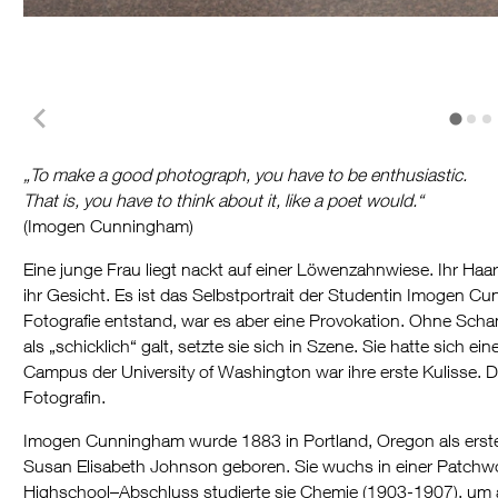
„To make a good photograph, you have to be enthusiastic.
That is, you have to think about it, like a poet would.“
(Imogen Cunningham)
Eine junge Frau liegt nackt auf einer Löwenzahnwiese. Ihr Ha
ihr Gesicht. Es ist das Selbstportrait der Studentin Imogen C
Fotografie entstand, war es aber eine Provokation. Ohne Scha
als „schicklich“ galt, setzte sie sich in Szene. Sie hatte sich 
Campus der University of Washington war ihre erste Kulisse. D
Fotografin.
Imogen Cunningham wurde 1883 in Portland, Oregon als ers
Susan Elisabeth Johnson geboren. Sie wuchs in einer Patchwo
Highschool–Abschluss studierte sie Chemie (1903-1907), um a