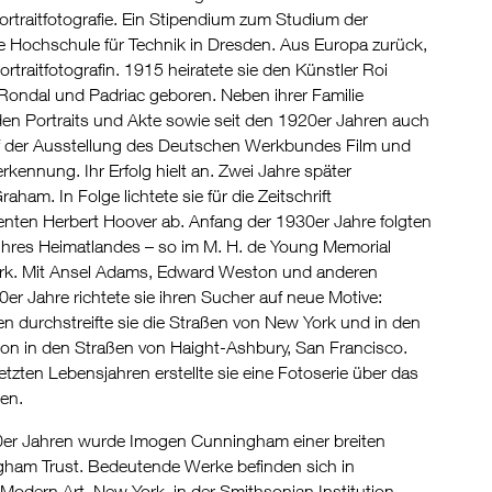
Portraitfotografie. Ein Stipendium zum Studium der
 Hochschule für Technik in Dresden. Aus Europa zurück,
Portraitfotografin. 1915 heiratete sie den Künstler Roi
 Rondal und Padriac geboren. Neben ihrer Familie
anden Portraits und Akte sowie seit den 1920er Jahren auch
uf der Ausstellung des Deutschen Werkbundes Film und
erkennung. Ihr Erfolg hielt an. Zwei Jahre später
ham. In Folge lichtete sie für die Zeitschrift
enten Herbert Hoover ab. Anfang der 1930er Jahre folgten
 ihres Heimatlandes – so im M. H. de Young Memorial
York. Mit Ansel Adams, Edward Weston und anderen
er Jahre richtete sie ihren Sucher auf neue Motive:
 durchstreifte sie die Straßen von New York und in den
on in den Straßen von Haight-Ashbury, San Francisco.
tzten Lebensjahren erstellte sie eine Fotoserie über das
en.
70er Jahren wurde Imogen Cunningham einer breiten
gham Trust. Bedeutende Werke befinden sich in
dern Art, New York, in der Smithsonian Institution,