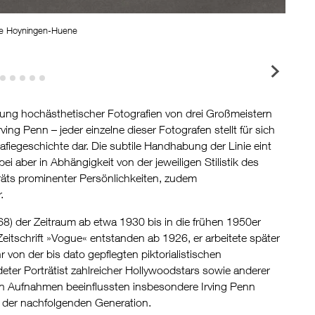
ge Hoyningen-Huene
Georg
lung hochästhetischer Fotografien von drei Großmeistern
g Penn – jeder einzelne dieser Fotografen stellt für sich
fiegeschichte dar. Die subtile Handhabung der Linie eint
bei aber in Abhängigkeit von der jeweiligen Stilistik des
träts prominenter Persönlichkeiten, zudem
.
) der Zeitraum ab etwa 1930 bis in die frühen 1950er
itschrift »Vogue« entstanden ab 1926, er arbeitete später
 von der bis dato gepflegten piktorialistischen
er Porträtist zahlreicher Hollywoodstars sowie anderer
en Aufnahmen beeinflussten insbesondere Irving Penn
 der nachfolgenden Generation.