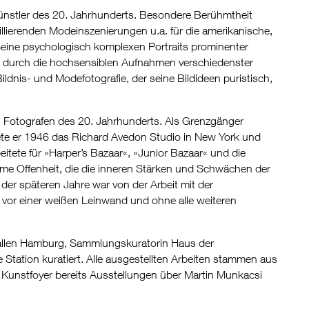
ünstler des 20. Jahrhunderts. Besondere Berühmtheit
illierenden Modeinszenierungen u.a. für die amerikanische,
Seine psychologisch komplexen Portraits prominenter
t durch die hochsensiblen Aufnahmen verschiedenster
ildnis- und Modefotografie, der seine Bildideen puristisch,
n Fotografen des 20. Jahrhunderts. Als Grenzgänger
ete er 1946 das Richard Avedon Studio in New York und
beitete für »Harper’s Bazaar«, »Junior Bazaar« und die
rme Offenheit, die die inneren Stärken und Schwächen der
 der späteren Jahre war von der Arbeit mit der
 vor einer weißen Leinwand und ohne alle weiteren
hallen Hamburg, Sammlungskuratorin Haus der
 Station kuratiert. Alle ausgestellten Arbeiten stammen aus
 Kunstfoyer bereits Ausstellungen über Martin Munkacsi