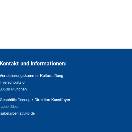
Kontakt und Informationen:
Versicherungskammer Kulturstiftung
Thierschplatz 6
80538 München
Geschäftsführung / Direktion Kunstfoyer
Isabel Siben
isabel.siben[at]vkb.de