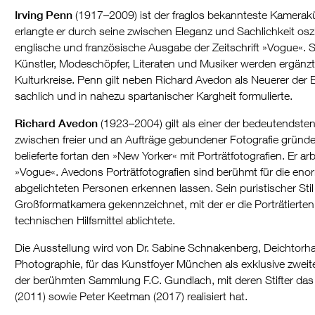
Irving Penn
(1917–2009) ist der fraglos bekannteste Kamerak
erlangte er durch seine zwischen Eleganz und Sachlichkeit osz
englische und französische Ausgabe der Zeitschrift »Vogue«. 
Künstler, Modeschöpfer, Literaten und Musiker werden ergänz
Kulturkreise. Penn gilt neben Richard Avedon als Neuerer der B
sachlich und in nahezu spartanischer Kargheit formulierte.
Richard Avedon
(1923–2004) gilt als einer der bedeutendste
zwischen freier und an Aufträge gebundener Fotografie gründ
belieferte fortan den »New Yorker« mit Porträtfotografien. Er ar
»Vogue«. Avedons Porträtfotografien sind berühmt für die eno
abgelichteten Personen erkennen lassen. Sein puristischer Stil
Großformatkamera gekennzeichnet, mit der er die Porträtierten
technischen Hilfsmittel ablichtete.
Die Ausstellung wird von Dr. Sabine Schnakenberg, Deichtor
Photographie, für das Kunstfoyer München als exklusive zweite
der berühmten Sammlung F.C. Gundlach, mit deren Stifter das
(2011) sowie Peter Keetman (2017) realisiert hat.