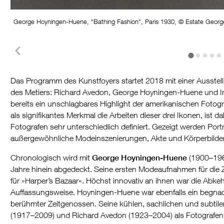
George Hoyningen-Huene, "Bathing Fashion", Paris 1930, © Estate Geor
Das Programm des Kunstfoyers startet 2018 mit einer Ausstel
des Metiers: Richard Avedon, George Hoyningen-Huene und Irvin
bereits ein unschlagbares Highlight der amerikanischen Fotogra
als signifikantes Merkmal die Arbeiten dieser drei Ikonen, ist da
Fotografen sehr unterschiedlich definiert. Gezeigt werden Por
außergewöhnliche Modeinszenierungen, Akte und Körperbilder
Chronologisch wird mit
George Hoyningen-Huene
(1900–1968
Jahre hinein abgedeckt. Seine ersten Modeaufnahmen für die Ze
für »Harper’s Bazaar«. Höchst innovativ an ihnen war die Abkehr
Auffassungsweise. Hoyningen-Huene war ebenfalls ein begnadet
berühmter Zeitgenossen. Seine kühlen, sachlichen und subtil
(1917–2009) und Richard Avedon (1923–2004) als Fotografen