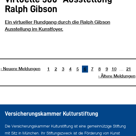
Ralph Gibson
Ein virtueller Rundgang durch die
Ralph Gibson
Ausstellung im Kunstfoyer.
Neuere Meldungen
…
1
2
3
4
5
6
7
8
9
10
21
Ältere Meldungen
Versicherungskammer Kulturstiftung
Die Versicherungskammer Kulturstiftung ist eine gemeinnützige Stiftung
mit Sitz in München. Ihr Stiftungszweck ist die Förderung von Kunst